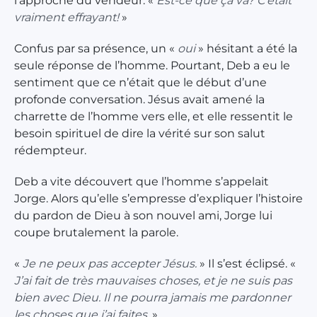
l’approche du vendeur. «
Est-ce que ça va? C’était
vraiment effrayant!
»
Confus par sa présence, un «
oui
» hésitant a été la
seule réponse de l’homme. Pourtant, Deb a eu le
sentiment que ce n’était que le début d’une
profonde conversation. Jésus avait amené la
charrette de l’homme vers elle, et elle ressentit le
besoin spirituel de dire la vérité sur son salut
rédempteur.
Deb a vite découvert que l’homme s’appelait
Jorge. Alors qu’elle s’empresse d’expliquer l’histoire
du pardon de Dieu à son nouvel ami, Jorge lui
coupe brutalement la parole.
«
Je ne peux pas accepter Jésus.
» Il s’est éclipsé. «
J’ai fait de très mauvaises choses, et je ne suis pas
bien avec Dieu. Il ne pourra jamais me pardonner
les choses que j’ai faites.
»