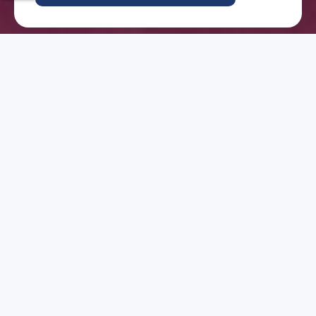
Pourquoi devenir
partenaire?
Un impact élargi
Multipliez votre impact en vous associant à
un mouvement mondial d’églises.